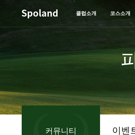
클럽소개
코스소개
클럽소개
코스소개
파
클럽개요
코스안내
오시는 길
코스공략
이벤
커뮤니티