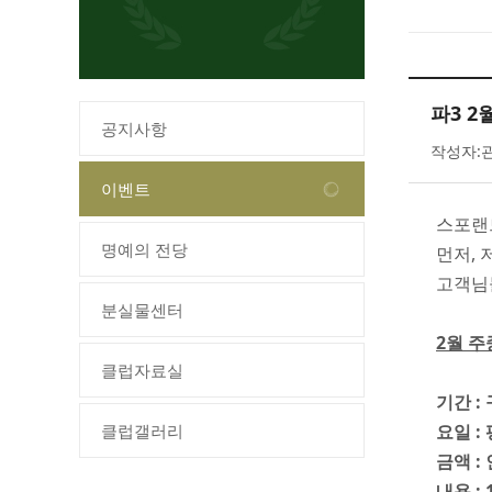
파3 2
공지사항
작성자:관
이벤트
스포랜
명예의 전당
먼저,
고객님
분실물센터
2월 주
클럽자료실
기간 : 
클럽갤러리
요일 :
금액 :
내용 :