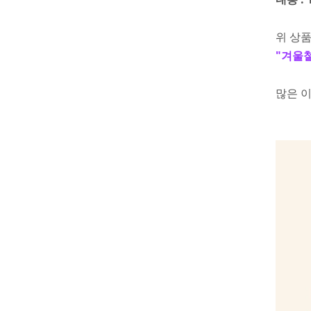
위 상
"겨울철
많은 