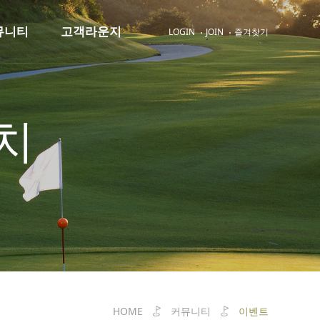
뮤니티
고객라운지
LOGIN
JOIN
즐겨찾기
커뮤니티
고객라운지
가치
공지사항
내장현황
이벤트
위약현황
명예의 전당
고객정보관리
분실물센터
스코어관리
클럽자료실
고객의 소리
클럽갤러리
HOME
커뮤니티
이벤트