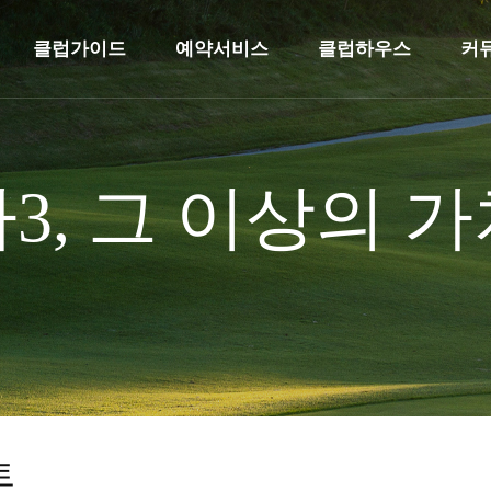
클럽가이드
예약서비스
클럽하우스
커
클럽가이드
예약서비스
클럽하우스
3, 그 이상의 
이용안내
실시간예약
프론트
요금안내
조인게시판
골프연습장
예약안내
식당(메뉴)
위약안내
트